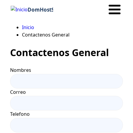
DomHostSeo
Inicio
Ruta
Contactenos General
de
Contactenos General
navegación
Nombres
Correo
Telefono