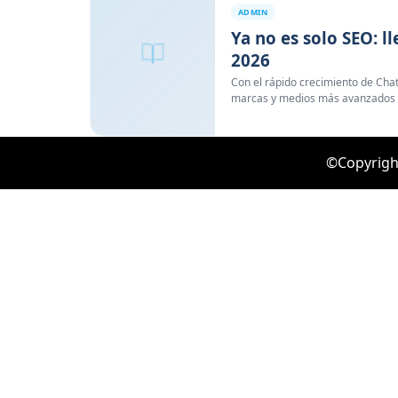
ADMIN
Ya no es solo SEO: l
2026
Con el rápido crecimiento de Chat
marcas y medios más avanzados 
Optimization (AEO) como nueva ca
clásico. El sector celebra su reco
Rookies of the Year 2026.
©Copyright