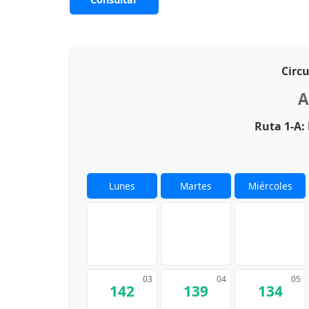
Circ
A
Ruta 1-A
Lunes
Martes
Miércoles
03
04
05
142
139
134