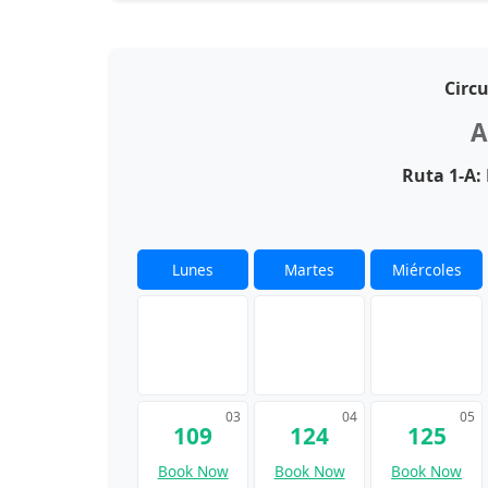
Circ
A
Ruta 1-A
Lunes
Martes
Miércoles
03
04
05
109
124
125
Book Now
Book Now
Book Now