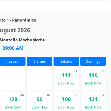
uito 1 - Panorámico
ugust 2026
: Montaña Machupicchu
09:00 AM
Jueves
Viernes
Sábado
Domingo
01
02
111
119
Book Now
Book Now
06
07
08
09
128
99
108
121
Book Now
Book Now
Book Now
Book Now