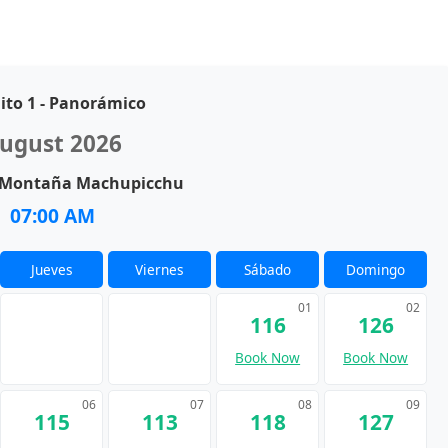
uito 1 - Panorámico
ugust 2026
: Montaña Machupicchu
07:00 AM
Jueves
Viernes
Sábado
Domingo
01
02
116
126
Book Now
Book Now
06
07
08
09
115
113
118
127