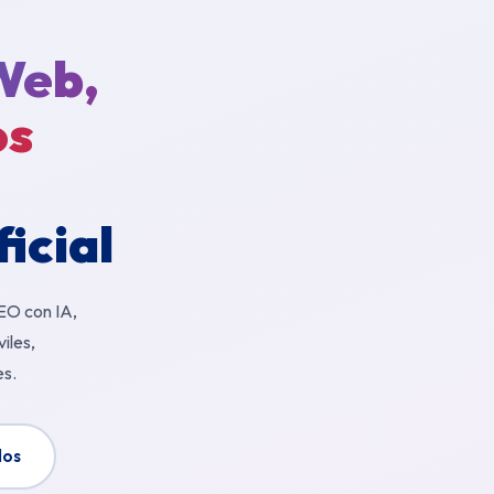
Web,
os
ficial
EO con IA,
iles,
es.
dos