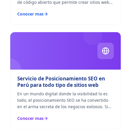
de código abierto que permite crear sitios web
complejos y altamente personalizables. A
Conocer mas
diferencia de...
Servicio de Posicionamiento SEO en
Perú para todo tipo de sitios web
En un mundo digital donde la visibilidad lo es
todo, el posicionamiento SEO se ha convertido
en el arma secreta de los negocios exitosos. Si
tienes un sitio web en Perú, ya sea una tienda
Conocer mas
online, un...