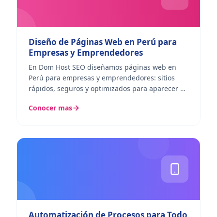
Diseño de Páginas Web en Perú para
Empresas y Emprendedores
En Dom Host SEO diseñamos páginas web en
Perú para empresas y emprendedores: sitios
rápidos, seguros y optimizados para aparecer en
Google desde el primer día. Trabajamos en
Conocer mas
WordPress, Drupal o...
Automatización de Procesos para Todo