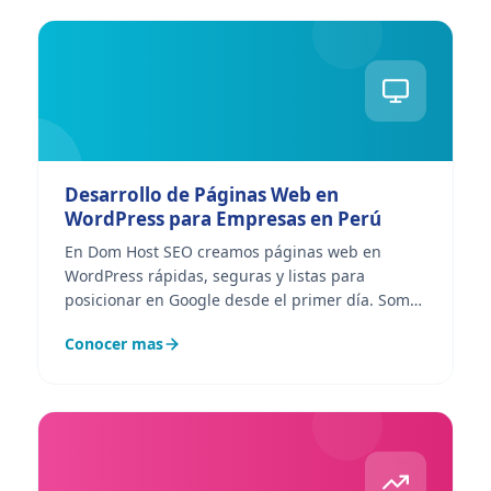
Desarrollo de Páginas Web en
WordPress para Empresas en Perú
En Dom Host SEO creamos páginas web en
WordPress rápidas, seguras y listas para
posicionar en Google desde el primer día. Somos
una agencia peruana que domina los dos CMS
Conocer mas
líderes —WordPress y Drupal—...