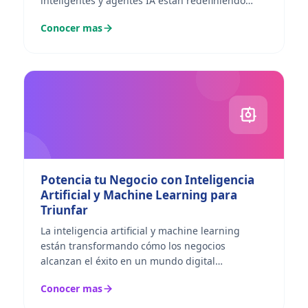
inteligentes y agentes IA están redefiniendo
cómo los negocios operan y compiten. Somos
Conocer mas
pioneros y especialistas...
Potencia tu Negocio con Inteligencia
Artificial y Machine Learning para
Triunfar
La inteligencia artificial y machine learning
están transformando cómo los negocios
alcanzan el éxito en un mundo digital
competitivo. Somos pioneros y especialistas
Conocer mas
exclusivos en Perú, ofreciendo un...