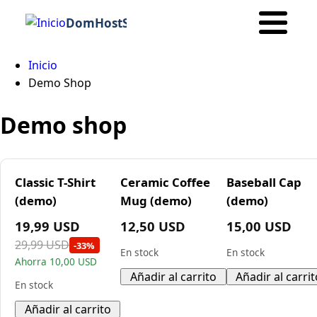
DomHostSeo
Inicio
Ruta
Demo Shop
de
Demo shop
navegación
Classic T-Shirt
Ceramic Coffee
Baseball Cap
(demo)
Mug (demo)
(demo)
19,99 USD
12,50 USD
15,00 USD
29,99 USD
-33%
En stock
En stock
Ahorra 10,00 USD
En stock